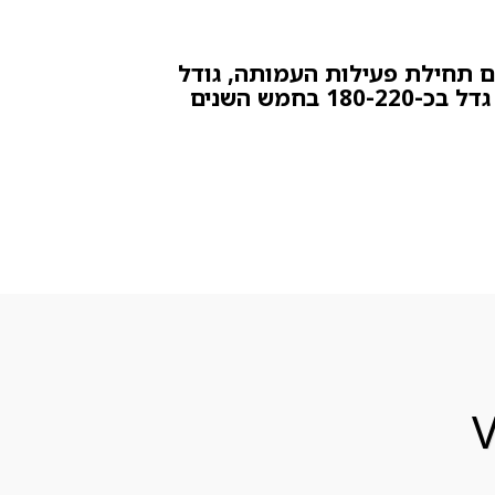
ם תחילת פעילות העמותה, גודל
האוכלוסיה שצריכה את המערכת עומד על 1.2 מיליון לערך, כאשר מדי שנה מספר הילדים גדל בכ-180-220 בחמש השנים