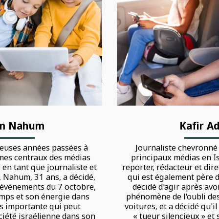
m Nahum
Kafir A
euses années passées à
Journaliste chevronné 
èmes centraux des médias
principaux médias en Is
is en tant que journaliste et
reporter, rédacteur et direc
, Nahum, 31 ans, a décidé,
qui est également père d
 événements du 7 octobre,
décidé d'agir après avo
emps et son énergie dans
phénomène de l'oubli des
s importante qui peut
voitures, et a décidé qu'il
ciété israélienne dans son
« tueur silencieux » et 