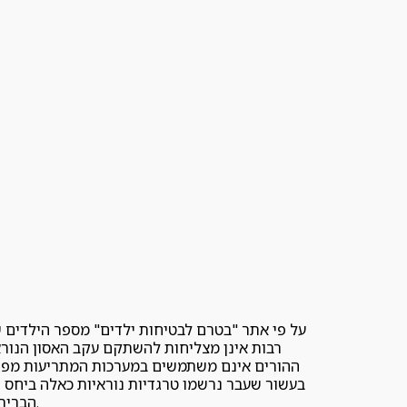
על פי אתר "בטרם לבטיחות ילדים" מספר הילדים ש
רבות אינן מצליחות להשתקם עקב האסון הנורא 
ההורים אינם משתמשים במערכות המתריעות מפני 
הברית הנתון המדובר עמד על 0.09 מקרי מוות על כל מיליון תושבים ואף בברזיל הנתון המדובר נמוך מאשר בישראל עם 0.16.