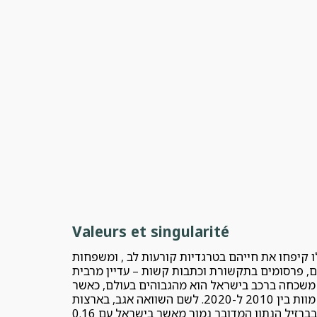
Valeurs et singularité
 קיפחו את חייהם בטרגדיות קורעות לב , ומשפחות
ים, פרסומים בתקשורת וכתבות קשות – עדיין מרבית
 משכחה ברכב בישראל הוא מהגבוהים בעולם, כאשר
בעשור שעבר נרשמו טרגדיות נוראיות כאלה ביחס של 0.45 מקרי מוות על כל מיליון תושבים עם לא פחות מ-34 מקרי מוות בין 2010 ל-2020. לשם השוואה אגב, בארצות