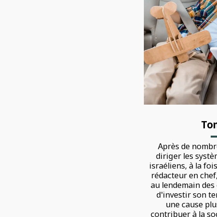
To
Après de nombr
diriger les syst
israéliens, à la fo
rédacteur en chef
au lendemain des
d'investir son t
une cause plu
contribuer à la so